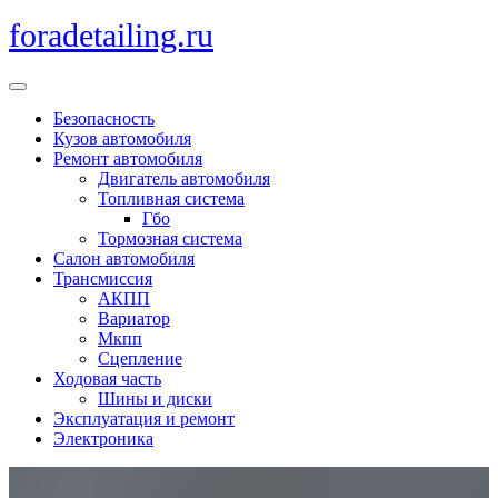
Перейти
foradetailing.ru
к
содержимому
Кнопка
Открыть
Безопасность
Кузов автомобиля
Ремонт автомобиля
Двигатель автомобиля
Топливная система
Гбо
Тормозная система
Салон автомобиля
Трансмиссия
АКПП
Вариатор
Мкпп
Сцепление
Ходовая часть
Шины и диски
Эксплуатация и ремонт
Электроника
Кнопка
Закрыть