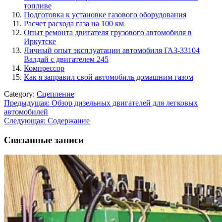
топливе
Подготовка к установке газового оборудования
Расчет расхода газа на 100 км
Опыт ремонта двигателя грузового автомобиля в
Иркутске
Личный опыт эксплуатации автомобиля ГАЗ-33104
Валдай с двигателем 245
Компрессор
Как я заправил свой автомобиль домашним газом
Category:
Сцепление
Навигация
Предыдущая:
Обзор дизельных двигателей для легковых
автомобилей
по
Следующая:
Содержание
записям
Связанные записи