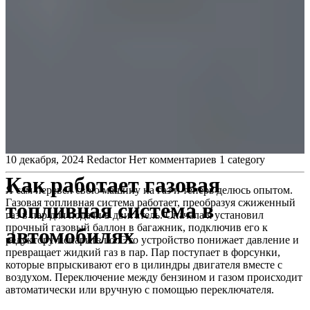
10 декабря, 2024
Redactor
Нет комментариев
1 category
Как работает газовая
Я сам перевел свою машину на газ и теперь делюсь опытом.
Газовая топливная система работает, преобразуя сжиженный
топливная система в
газ в пар для подачи в двигатель. Сначала я установил
прочный газовый баллон в багажник, подключив его к
автомобилях
редуктору-испарителю. Это устройство понижает давление и
превращает жидкий газ в пар. Пар поступает в форсунки,
которые впрыскивают его в цилиндры двигателя вместе с
воздухом. Переключение между бензином и газом происходит
автоматически или вручную с помощью переключателя.