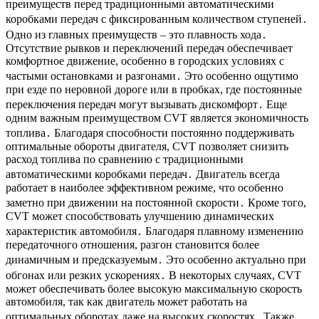
преимуществ перед традиционными автоматическими
коробками передач с фиксированным количеством ступеней․
Одно из главных преимуществ – это плавность хода․
Отсутствие рывков и переключений передач обеспечивает
комфортное движение, особенно в городских условиях с
частыми остановками и разгонами․ Это особенно ощутимо
при езде по неровной дороге или в пробках, где постоянные
переключения передач могут вызывать дискомфорт․ Еще
одним важным преимуществом CVT является экономичность
топлива․ Благодаря способности постоянно поддерживать
оптимальные обороты двигателя, CVT позволяет снизить
расход топлива по сравнению с традиционными
автоматическими коробками передач․ Двигатель всегда
работает в наиболее эффективном режиме, что особенно
заметно при движении на постоянной скорости․ Кроме того,
CVT может способствовать улучшению динамических
характеристик автомобиля․ Благодаря плавному изменению
передаточного отношения, разгон становится более
динамичным и предсказуемым․ Это особенно актуально при
обгонах или резких ускорениях․ В некоторых случаях, CVT
может обеспечивать более высокую максимальную скорость
автомобиля, так как двигатель может работать на
оптимальных оборотах даже на высоких скоростях․ Также