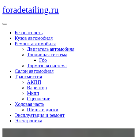
Перейти
foradetailing.ru
к
содержимому
Кнопка
Открыть
Безопасность
Кузов автомобиля
Ремонт автомобиля
Двигатель автомобиля
Топливная система
Гбо
Тормозная система
Салон автомобиля
Трансмиссия
АКПП
Вариатор
Мкпп
Сцепление
Ходовая часть
Шины и диски
Эксплуатация и ремонт
Электроника
Кнопка
Закрыть