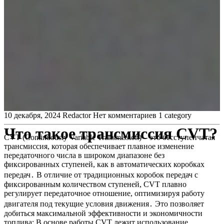
10 декабря, 2024
Redactor
Нет комментариев
1 category
Что такое трансмиссия CVT?
CVT (Continuously Variable Transmission) – это бесступенчатая
трансмиссия, которая обеспечивает плавное изменение
передаточного числа в широком диапазоне без
фиксированных ступеней, как в автоматических коробках
передач․ В отличие от традиционных коробок передач с
фиксированным количеством ступеней, CVT плавно
регулирует передаточное отношение, оптимизируя работу
двигателя под текущие условия движения․ Это позволяет
добиться максимальной эффективности и экономичности
топлива; В основе работы CVT лежит использование