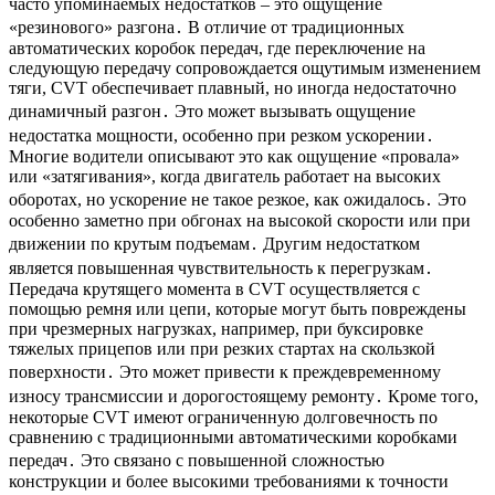
часто упоминаемых недостатков – это ощущение
«резинового» разгона․ В отличие от традиционных
автоматических коробок передач, где переключение на
следующую передачу сопровождается ощутимым изменением
тяги, CVT обеспечивает плавный, но иногда недостаточно
динамичный разгон․ Это может вызывать ощущение
недостатка мощности, особенно при резком ускорении․
Многие водители описывают это как ощущение «провала»
или «затягивания», когда двигатель работает на высоких
оборотах, но ускорение не такое резкое, как ожидалось․ Это
особенно заметно при обгонах на высокой скорости или при
движении по крутым подъемам․ Другим недостатком
является повышенная чувствительность к перегрузкам․
Передача крутящего момента в CVT осуществляется с
помощью ремня или цепи, которые могут быть повреждены
при чрезмерных нагрузках, например, при буксировке
тяжелых прицепов или при резких стартах на скользкой
поверхности․ Это может привести к преждевременному
износу трансмиссии и дорогостоящему ремонту․ Кроме того,
некоторые CVT имеют ограниченную долговечность по
сравнению с традиционными автоматическими коробками
передач․ Это связано с повышенной сложностью
конструкции и более высокими требованиями к точности