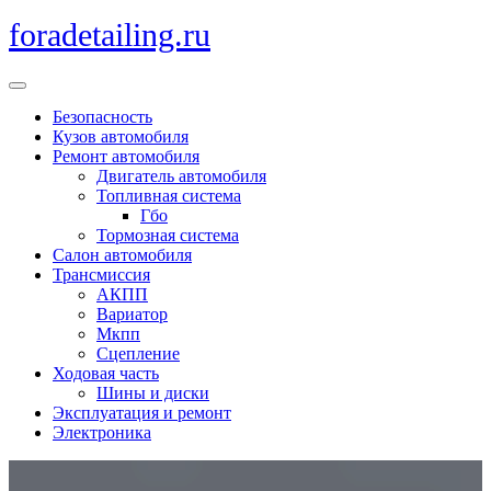
Перейти
foradetailing.ru
к
содержимому
Кнопка
Открыть
Безопасность
Кузов автомобиля
Ремонт автомобиля
Двигатель автомобиля
Топливная система
Гбо
Тормозная система
Салон автомобиля
Трансмиссия
АКПП
Вариатор
Мкпп
Сцепление
Ходовая часть
Шины и диски
Эксплуатация и ремонт
Электроника
Кнопка
Закрыть