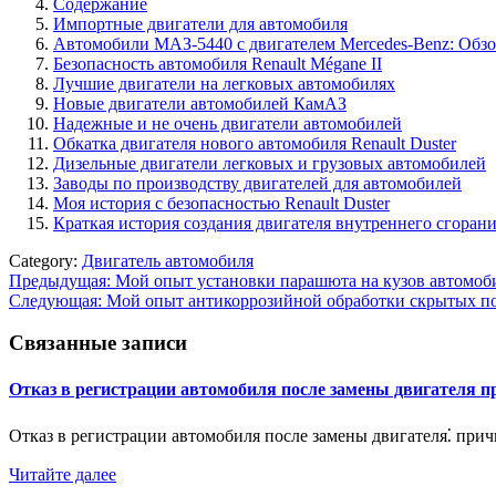
Содержание
Импортные двигатели для автомобиля
Автомобили МАЗ-5440 с двигателем Mercedes-Benz: Обз
Безопасность автомобиля Renault Mégane II
Лучшие двигатели на легковых автомобилях
Новые двигатели автомобилей КамАЗ
Надежные и не очень двигатели автомобилей
Обкатка двигателя нового автомобиля Renault Duster
Дизельные двигатели легковых и грузовых автомобилей
Заводы по производству двигателей для автомобилей
Моя история с безопасностью Renault Duster
Краткая история создания двигателя внутреннего сгоран
Category:
Двигатель автомобиля
Навигация
Предыдущая:
Мой опыт установки парашюта на кузов автомоб
Следующая:
Мой опыт антикоррозийной обработки скрытых п
по
записям
Связанные записи
Отказ в регистрации автомобиля после замены двигателя 
Отказ в регистрации автомобиля после замены двигателя⁚ пр
Читайте далее