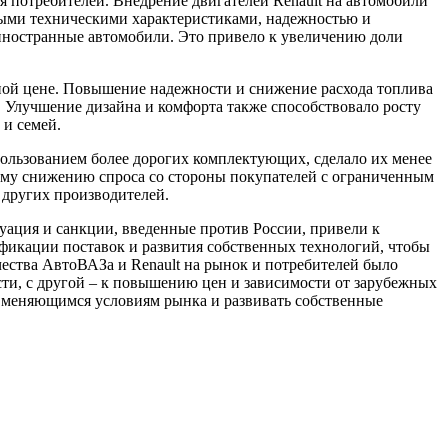
я потребителей. Внедрение двигателей Renault на автомобили
ыми техническими характеристиками, надежностью и
 иностранные автомобили. Это привело к увеличению доли
пной цене. Повышение надежности и снижение расхода топлива
 Улучшение дизайна и комфорта также способствовало росту
 и семей.
ользованием более дорогих комплектующих, сделало их менее
ому снижению спроса со стороны покупателей с ограниченным
других производителей.
уация и санкции, введенные против России, привели к
ификации поставок и развития собственных технологий, чтобы
чества АвтоВАЗа и Renault на рынок и потребителей было
ти, с другой – к повышению цен и зависимости от зарубежных
 к меняющимся условиям рынка и развивать собственные