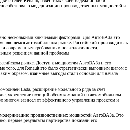
двигателей Renault, известных своей надежностью и
 способствовало модернизации производственных мощностей и
влено несколькими ключевыми факторами. Для АвтоВАЗа это
о меняющемся автомобильном рынке. Российский производитель
вали современным требованиям по экологичности,
альным решением данной проблемы.
российском рынке. Доступ к мощностям АвтоВАЗа и его
ме того, для Renault это было стратегически выгодным шагом с
аким образом, взаимные выгоды стали основой для начала
мобилей Lada, расширение модельного ряда за счет
твие, укрепление позиций обеих компаний на автомобильном
во многом зависел от эффективного управления проектом и
 в модернизацию производственных мощностей АвтоВАЗа. Это
о, первые результаты партнерства показали его