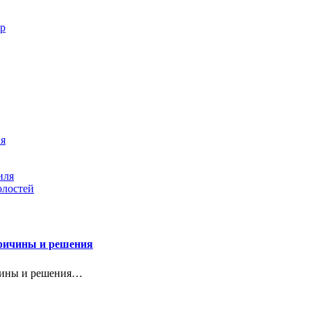
ор
ия
иля
олостей
причины и решения
ичины и решения…