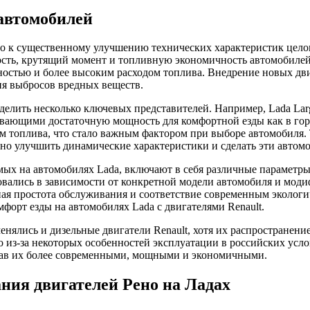
автомобилей
ело к существенному улучшению технических характеристик цел
ость, крутящий момент и топливную экономичность автомобилей
стью и более высоким расходом топлива. Внедрение новых двиг
я выбросов вредных веществ.
делить несколько ключевых представителей. Например, Lada Lar
вающими достаточную мощность для комфортной езды как в город
м топлива, что стало важным фактором при выборе автомобиля. Т
нно улучшить динамические характеристики и сделать эти авто
мых на автомобилях Lada, включают в себя различные параметры
овались в зависимости от конкретной модели автомобиля и моди
ьная простота обслуживания и соответствие современным эколо
форт езды на автомобилях Lada с двигателями Renault.
енялись и дизельные двигатели Renault, хотя их распространен
из-за некоторых особенностей эксплуатации в российских услов
елав их более современными, мощными и экономичными.
ния двигателей Рено на Ладах