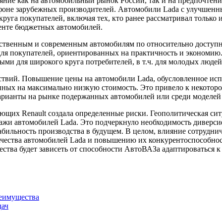
яние как на автомобильный рынок России, так и на предпочтени
фоне зарубежных производителей. Автомобили Lada с улучшенн
руга покупателей, включая тех, кто ранее рассматривал только
менте бюджетных автомобилей.
ачественным и современным автомобилям по относительно досту
для покупателей, ориентированных на практичность и экономию.
ыми для широкого круга потребителей, в т.ч. для молодых людей
ствий. Повышение цены на автомобили Lada, обусловленное исп
нных на максимально низкую стоимость. Это привело к некотор
рианты на рынке подержанных автомобилей или среди моделей 
ющих Renault создала определенные риски. Геополитическая сит
дажи автомобилей Lada. Это подчеркнуло необходимость диверс
абильность производства в будущем. В целом, влияние сотрудни
ачества автомобилей Lada и повышению их конкурентоспособнос
чества будет зависеть от способности АвтоВАЗа адаптироваться
реимущества
дач