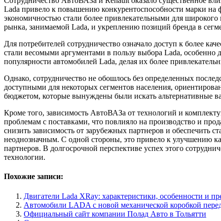
Сотрудничество АвтоВАЗа и Renault оказало существенное вли
Lada привело к повышению конкурентоспособности марки на 
экономичностью стали более привлекательными для широкого к
рынка, занимаемой Lada, и укреплению позиций бренда в сег
Для потребителей сотрудничество означало доступ к более к
стали весомыми аргументами в пользу выбора Lada, особенно 
популярности автомобилей Lada, делая их более привлекательн
Однако, сотрудничество не обошлось без определенных послед
доступными для некоторых сегментов населения, ориентирова
бюджетом, которые вынуждены были искать альтернативные ва
Кроме того, зависимость АвтоВАЗа от технологий и комплекту
проблемам с поставками, что повлияло на производство и про
снизить зависимость от зарубежных партнеров и обеспечить ст
неоднозначным. С одной стороны, это привело к улучшению к
партнеров. В долгосрочной перспективе успех этого сотрудни
технологии.
Похожие записи:
Двигатели Lada XRay: характеристики, особенности и п
Автомобили LADA с новой механической коробкой пере
Официальный сайт компании Полад Авто в Тольятти