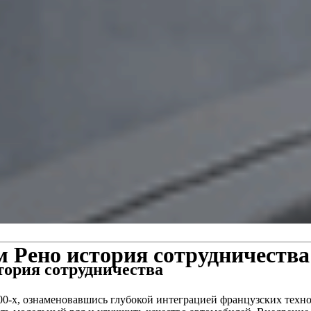
м Рено история сотрудничества
тория сотрудничества
00-х, ознаменовавшись глубокой интеграцией французских техно