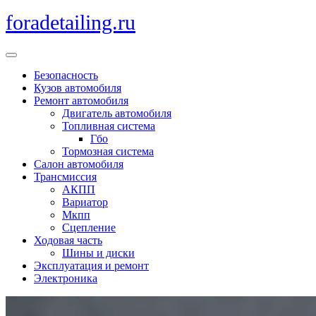
Перейти
foradetailing.ru
к
содержимому
Кнопка
Открыть
Безопасность
Кузов автомобиля
Ремонт автомобиля
Двигатель автомобиля
Топливная система
Гбо
Тормозная система
Салон автомобиля
Трансмиссия
АКПП
Вариатор
Мкпп
Сцепление
Ходовая часть
Шины и диски
Эксплуатация и ремонт
Электроника
Кнопка
Закрыть