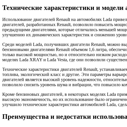
Технические характеристики и модели 
Использование двигателей Renault на автомобилях Lada прив
двигателей, разработанных Renault, позволило повысить мощн
предыдущими двигателями, которые отличались меньшей мощно
улучшению их динамических характеристик и снижению уровн
Среди моделей Lada, получивших двигатели Renault, можно вы
бензиновыми двигателями Renault объемом 1,6 литра, обеспечи
только высокой мощностью, но и относительно низким расходо
моделях Lada XRAY и Lada Vesta, где они позволили существе
Технические характеристики двигателей Renault, устанавливае
топлива, экологический класс и другие. Эти параметры варьир
двигателей является высокий уровень надежности, относител
позволило снизить уровень шума и вибрации, что повысило ком
Кроме бензиновых двигателей, в некоторых моделях Lada прим
высокую экономичность, но их использование было ограничено 
улучшило технические характеристики автомобилей Lada, сд
Преимущества и недостатки использова