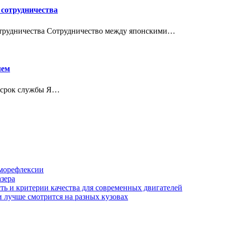
 сотрудничества
сотрудничества Сотрудничество между японскими…
лем
⁚ срок службы Я…
аморефлексии
азера
сть и критерии качества для современных двигателей
и лучше смотрится на разных кузовах