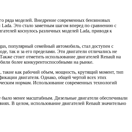
ого ряда моделей. Внедрение современных бензиновых
 Lada. Это стало заметным шагом вперед по сравнению с
ателей коснулось различных моделей Lada, приводя к
gus, популярный семейный автомобиль, стал доступен с
е, так и за его пределами. Эти двигатели отличались не
акже стоит отметить использование двигателей Renault на
мобили более конкурентоспособными на рынке.
, такие как рабочий объем, мощность, крутящий момент, тип
фикации двигателя. Однако, общей чертой всех этих
гическим нормам. Использование современных технологий
ие было менее масштабным. Дизельные двигатели обеспечивали
иях. В целом, использование двигателей Renault значительно