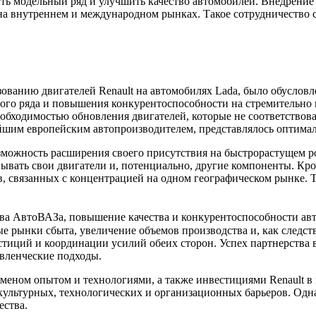
ь модельный ряд и улучшить качество автомобилей. Внедрение 
на внутреннем и международном рынках. Такое сотрудничество
зованию двигателей Renault на автомобилях Lada, было обусло
ного ряда и повышения конкурентоспособности на стремительн
еобходимостью обновления двигателей, которые не соответство
ейшим европейским автопроизводителем, представлялось оптим
возможность расширения своего присутствия на быстрорастущем 
ывать свои двигатели и, потенциально, другие компоненты. Кро
, связанных с концентрацией на одном географическом рынке. Т
а АвтоВАЗа, повышение качества и конкурентоспособности авто
ые рынки сбыта, увеличение объемов производства и, как следс
тиций и координации усилий обеих сторон. Успех партнерства 
вленческие подходы.
бменом опытом и технологиями, а также инвестициями Renault
льтурных, технологических и организационных барьеров. Однак
ества.