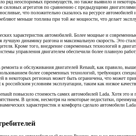
сло ряд неоспоримых преимуществ, но также выявило и некоторы
и силовых агрегатов по сравнению с предыдущими двигателями
носливые, что положительно сказалось на ресурсе автомобилей и
отребляют меньше топлива при той же мощности, что делает эксп
их характеристик автомобилей. Более мощные и современные д
я лучшую динамику разгона и максимальную скорость. Это стало
дителя. Кроме того, внедрение современных технологий в двига
стемы управления двигателем обеспечили более плавную работу 
ь ремонта и обслуживания двигателей Renault, как правило, выш
использованием более современных технологий, требующих спец
тей в некоторых регионах может быть ограничена, что может при
 к российским условиям эксплуатации, таким как низкое качест
enault повысило стоимость самих автомобилей Lada. Хотя это и 
ствием. В целом, несмотря на некоторые недостатки, преимущес
намических характеристик и комфорта сделало автомобили Lada
требителей