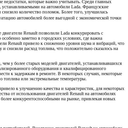
е недостатки, которые важно учитывать. Среди главных
, устанавливаемыми на автомобили Lada. Французские
 снизило количество поломок. Более того, улучшилась
луатацию автомобилей более выгодной с экономической точки
вигатели Renault позволили Lada конкурировать с
 особенно заметно в городских условиях, где важна
тели Renault привело к снижению уровня шума и вибраций, что
и снизили расход топлива, что положительно сказалось на
е, чем у более старых моделей двигателей, устанавливавшихся
иализированного оборудования и квалифицированного
вести к задержкам в ремонте. В некоторых случаях, некоторые
во топлива или экстремальные температуры.
привело к улучшению качества и характеристик, для некоторых
тва от использования двигателей Renault на автомобилях
 более конкурентоспособными на рынке, привлекая новых