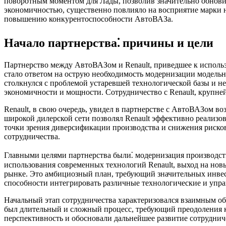
поворотным моментом для Лады, позволив значительно обновит
экономичностью, существенно повлияло на восприятие марки 
повышению конкурентоспособности АвтоВАЗа.
Начало партнерства⁚ причины и цели
Партнерство между АвтоВАЗом и Renault, приведшее к исполь
стало ответом на острую необходимость модернизации модель
столкнулся с проблемой устаревшей технологической базы и н
экономичности и мощности. Сотрудничество с Renault, крупн
Renault, в свою очередь, увидел в партнерстве с АвтоВАЗом 
широкой дилерской сети позволял Renault эффективно реализов
точки зрения диверсификации производства и снижения рисков
сотрудничества.
Главными целями партнерства были⁚ модернизация производств
использования современных технологий Renault, выход на нов
рынке. Это амбициозный план, требующий значительных инвес
способности интегрировать различные технологические и упра
Начальный этап сотрудничества характеризовался взаимным о
был длительный и сложный процесс, требующий преодоления ку
перспективность и обосновали дальнейшее развитие сотруднич