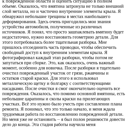
к поврежденной области и оценить ситуацию в полном
объеме. Оказалось, что вмятина затронула не только внешний
слой металла, но и частично внутренние элементы крыла. Я
обнаружил небольшие трещины в местах наибольшего
деформирования. Здесь очень пригодились мои знания
устройства автомобиля, полученные из различных
источников. Я понял, что просто зашпаклевать вмятину будет
недостаточно, нужно восстановить геометрию детали. Для
этого потребовалась более тщательная разборка. Мне
пришлось отсоединить часть проводки, чтобы обеспечить
свободный доступ к внутренним элементам крыла. Я
фотографировал каждый этап разборки, чтобы потом не
запутаться при сборке. Это, как оказалось, очень важный
момент, особенно для новичка. После разборки я тщательно
очистил поврежденный участок от грязи, ржавчины и
остатков старой краски. Для этого я использовал
металлическую щетку и болгарку с соответствующими
насадками. После очистки я смог окончательно оценить все
повреждения. Оказалось, что помимо основной вмятины, есть
небольшие царапины и сколы краски на прилегающих
участках. Всё это нужно было учесть при составлении плана
ремонта. Я понимал, что это только начало, и меня ждала
трудоемкая работа по восстановлению поврежденной детали.
Но меня уже не остановить ⏤ я был полон решимости довести
дело до конца. Эта стадия работы научила меня