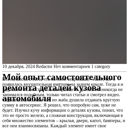
10 декабря, 2024
Redactor
Нет комментариев
1 category
Мой опыт самостоятельного
Все началось с того, что на моей старенькой «Ласточке»,
появилась внушительная вмятина на заднем крыле. Тогда я и
ремонта деталей кузова
задумался о самостоятельном ремонте. До этого я никогда не
занимался подобным, только читал статьи и смотрел видео.
автомобиля
Страшно было, конечно, но жаба душила отдавать круглую
сумму в автосервис. Я решил, что попробую сам, хуже не
будет. Изучил кучу информации о деталях кузова, понял, что
это не просто железо, а сложная конструкция, включающая в
себя множество элементов – крылья, двери, капот, бамперы, и
все они взаимосвязаны. Каждый элемент имеет свое