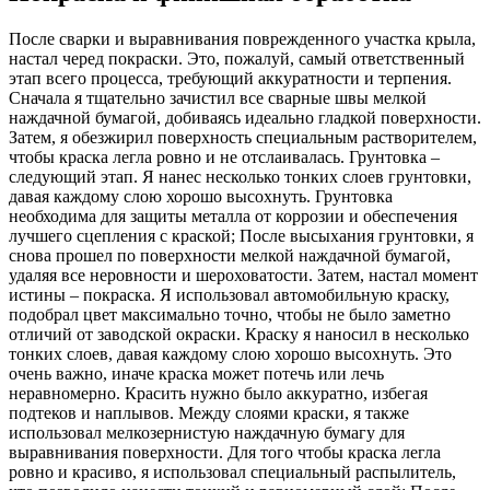
После сварки и выравнивания поврежденного участка крыла,
настал черед покраски. Это, пожалуй, самый ответственный
этап всего процесса, требующий аккуратности и терпения.
Сначала я тщательно зачистил все сварные швы мелкой
наждачной бумагой, добиваясь идеально гладкой поверхности.
Затем, я обезжирил поверхность специальным растворителем,
чтобы краска легла ровно и не отслаивалась. Грунтовка –
следующий этап. Я нанес несколько тонких слоев грунтовки,
давая каждому слою хорошо высохнуть. Грунтовка
необходима для защиты металла от коррозии и обеспечения
лучшего сцепления с краской; После высыхания грунтовки, я
снова прошел по поверхности мелкой наждачной бумагой,
удаляя все неровности и шероховатости. Затем, настал момент
истины – покраска. Я использовал автомобильную краску,
подобрал цвет максимально точно, чтобы не было заметно
отличий от заводской окраски. Краску я наносил в несколько
тонких слоев, давая каждому слою хорошо высохнуть. Это
очень важно, иначе краска может потечь или лечь
неравномерно. Красить нужно было аккуратно, избегая
подтеков и наплывов. Между слоями краски, я также
использовал мелкозернистую наждачную бумагу для
выравнивания поверхности. Для того чтобы краска легла
ровно и красиво, я использовал специальный распылитель,