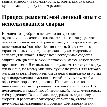
внимательности и аккуратности, которые, как оказалось,
крайне важны при кузовном ремонте.
Процесс ремонта⁚ мой личный опыт с
использованием сварки
Наконец-то я добрался до самого интересного и,
одновременно, самого сложного этапа – сварки; До этого
момента я только читал о разных методах сварки и смотрел
видеоуроки на YouTube. Честно говоря, было немного
страшно, ведь я никогда не держал в руках сварочный
аппарат. Для начала, я надел все необходимые средства
защиты⁚ специальные очки, перчатки и маску. Безопасность
превыше всего! Я использовал полуавтоматическую сварку,
так как она, по моему мнению, лучше подходит для тонкого
металла кузова. Перед началом сварки я тщательно зачистил
края поврежденного металла щеткой по металлу, чтобы
обеспечить хорошее сцепление. Первые несколько швов
получились не очень ровными, я немного нервничал. Но
постепенно, с каждой новой прокладкой, я стал чувствовать
себя увереннее. Важно было поддерживать одинаковую
скорость и расстояние электрода от металла, чтобы шов
получился качественным и прочным. Для выравнивания