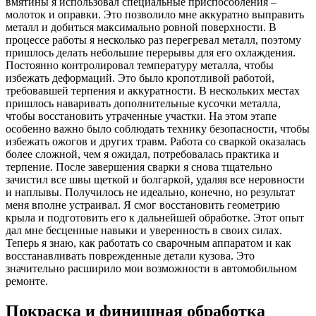
вмятины я использовал специальные приспособления –
молоток и оправки. Это позволило мне аккуратно выправить
металл и добиться максимально ровной поверхности. В
процессе работы я несколько раз перегревал металл, поэтому
пришлось делать небольшие перерывы для его охлаждения.
Постоянно контролировал температуру металла, чтобы
избежать деформаций. Это было кропотливой работой,
требовавшей терпения и аккуратности. В нескольких местах
пришлось наваривать дополнительные кусочки металла,
чтобы восстановить утраченные участки. На этом этапе
особенно важно было соблюдать технику безопасности, чтобы
избежать ожогов и других травм. Работа со сваркой оказалась
более сложной, чем я ожидал, потребовалась практика и
терпение. После завершения сварки я снова тщательно
зачистил все швы щеткой и болгаркой, удаляя все неровности
и наплывы. Получилось не идеально, конечно, но результат
меня вполне устраивал. Я смог восстановить геометрию
крыла и подготовить его к дальнейшей обработке. Этот опыт
дал мне бесценные навыки и уверенность в своих силах.
Теперь я знаю, как работать со сварочным аппаратом и как
восстанавливать поврежденные детали кузова. Это
значительно расширило мои возможности в автомобильном
ремонте.
Покраска и финишная обработка