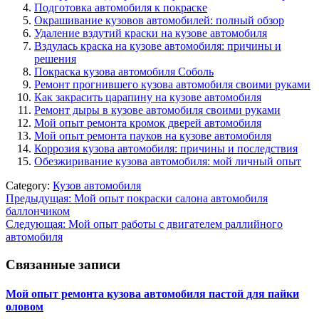
Подготовка автомобиля к покраске
Окрашивание кузовов автомобилей: полный обзор
Удаление вздутий краски на кузове автомобиля
Вздулась краска на кузове автомобиля: причины и
решения
Покраска кузова автомобиля Соболь
Ремонт прогнившего кузова автомобиля своими руками
Как закрасить царапину на кузове автомобиля
Ремонт дыры в кузове автомобиля своими руками
Мой опыт ремонта кромок дверей автомобиля
Мой опыт ремонта пауков на кузове автомобиля
Коррозия кузова автомобиля: причины и последствия
Обезжиривание кузова автомобиля: мой личный опыт
Category:
Кузов автомобиля
Навигация
Предыдущая:
Мой опыт покраски салона автомобиля
баллончиком
по
Следующая:
Мой опыт работы с двигателем раллийного
записям
автомобиля
Связанные записи
Мой опыт ремонта кузова автомобиля пастой для пайки
оловом