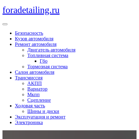
Перейти
foradetailing.ru
к
содержимому
Кнопка
Открыть
Безопасность
Кузов автомобиля
Ремонт автомобиля
Двигатель автомобиля
Топливная система
Гбо
Тормозная система
Салон автомобиля
Трансмиссия
АКПП
Вариатор
Мкпп
Сцепление
Ходовая часть
Шины и диски
Эксплуатация и ремонт
Электроника
Кнопка
Закрыть