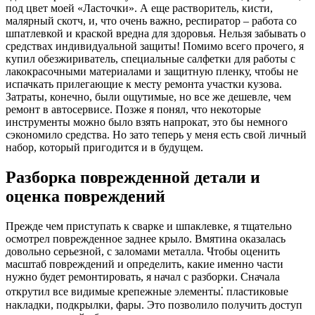
под цвет моей «Ласточки». А еще растворитель, кисти,
малярный скотч, и, что очень важно, респиратор – работа со
шпатлевкой и краской вредна для здоровья. Нельзя забывать о
средствах индивидуальной защиты! Помимо всего прочего, я
купил обезжириватель, специальные салфетки для работы с
лакокрасочными материалами и защитную пленку, чтобы не
испачкать прилегающие к месту ремонта участки кузова.
Затраты, конечно, были ощутимые, но все же дешевле, чем
ремонт в автосервисе. Позже я понял, что некоторые
инструменты можно было взять напрокат, это бы немного
сэкономило средства. Но зато теперь у меня есть свой личный
набор, который пригодится и в будущем.
Разборка поврежденной детали и
оценка повреждений
Прежде чем приступать к сварке и шпаклевке, я тщательно
осмотрел поврежденное заднее крыло. Вмятина оказалась
довольно серьезной, с заломами металла. Чтобы оценить
масштаб повреждений и определить, какие именно части
нужно будет ремонтировать, я начал с разборки. Сначала
открутил все видимые крепежные элементы⁚ пластиковые
накладки, подкрылки, фары. Это позволило получить доступ