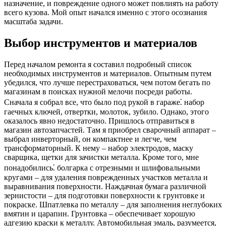
назначение, и повреждение одного может повлиять на работу
всего кузова. Мой опыт начался именно с этого осознания
масштаба задачи.
Выбор инструментов и материалов
Перед началом ремонта я составил подробный список
необходимых инструментов и материалов. Опытным путем
убедился, что лучше перестраховаться, чем потом бегать по
магазинам в поисках нужной мелочи посреди работы.
Сначала я собрал все, что было под рукой в гараже⁚ набор
гаечных ключей, отвертки, молоток, зубило. Однако, этого
оказалось явно недостаточно. Пришлось отправиться в
магазин автозапчастей. Там я приобрел сварочный аппарат –
выбрал инверторный, он компактнее и легче, чем
трансформаторный. К нему – набор электродов, маску
сварщика, щетки для зачистки металла. Кроме того, мне
понадобились⁚ болгарка с отрезными и шлифовальными
кругами – для удаления поврежденных участков металла и
выравнивания поверхности. Наждачная бумага различной
зернистости – для подготовки поверхности к грунтовке и
покраске. Шпатлевка по металлу – для заполнения неглубоких
вмятин и царапин. Грунтовка – обеспечивает хорошую
адгезию краски к металлу. Автомобильная эмаль, разумеется,