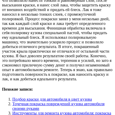
что позволило нанести тонкий и равномерный слой; После
высыхания краски, я нанес слой лака, чтобы защитить краску
от внешних воздействий и придать ей блеск. Лак я тоже
наносил в несколько тонких слоев, с промежуточной
полировкой. Процесс покраски занял у меня несколько дней,
так как каждый слой краски и лака требует определенного
времени для высыхания. Финишная обработка включала в
себя полировку кузова специальной пастой, чтобы придать
ему идеальный блеск. Я использовал полировальную
машинку, что значительно ускорило процесс и позволило
добиться отличного результата. В итоге, покрашенный
участок крыла практически не отличался от остальной части
кузова. Я был доволен результатом своей работы. Конечно,
это потребовало много времени, терпения и усилий, но зато я
сэкономил приличную сумму денег и получил незаменимый
опыт в автомобильном ремонте. Теперь я знаю, как правильно
подготовить поверхность к покраске, как наносить краску и
лак, и как добиться идеального результата.
Похожие записи:
Подбор краски для автомобиля в цвет кузова
Точечная покраска повреждений кузова автомобиля
своими руками
Инструменты для ремонта кузова автомобиля: покраска