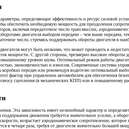
я
параметры, определяющие эффективность и ресурс силовой уста
обы обеспечить необходимую мощность для преодоления сопроти
кторов, включая передаточное число трансмиссии, аэродинамичес
 оборотами двигателя выбором передачи – чем выше передача, т
аточное число, стремясь поддерживать обороты двигателя в наи
 двигателя могут быть низкими, что может приводить к недостат
таток мощности. С другой стороны, чрезмерно высокие обороты д
повышенному уровню шума. Оптимальный режим работы двигател
щностью, экономичностью и износом. Современные системы упра
х коробках передач или рекомендуя водителю оптимальный выбо
 этот фактор при управлении автомобилем для обеспечения безо
зносу сцепления (в механических КПП) или к повышенному расх
ти
жения. Эта зависимость имеет нелинейный характер и определяе
я поддержания движения требуется значительное усилие, а оборо
орости, возрастает аэродинамическое сопротивление, которое п
тся в четыре раза, требуя от двигателя значительно большей мо