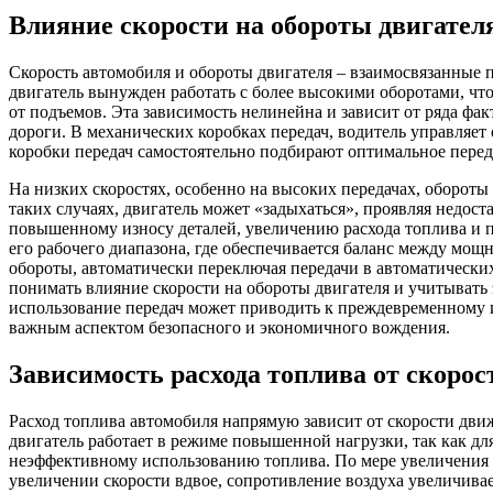
Влияние скорости на обороты двигател
Скорость автомобиля и обороты двигателя – взаимосвязанные 
двигатель вынужден работать с более высокими оборотами, чт
от подъемов. Эта зависимость нелинейна и зависит от ряда фа
дороги. В механических коробках передач, водитель управляет
коробки передач самостоятельно подбирают оптимальное перед
На низких скоростях, особенно на высоких передачах, обороты
таких случаях, двигатель может «задыхаться», проявляя недос
повышенному износу деталей, увеличению расхода топлива и 
его рабочего диапазона, где обеспечивается баланс между мо
обороты, автоматически переключая передачи в автоматически
понимать влияние скорости на обороты двигателя и учитывать
использование передач может приводить к преждевременному и
важным аспектом безопасного и экономичного вождения.
Зависимость расхода топлива от скорос
Расход топлива автомобиля напрямую зависит от скорости дви
двигатель работает в режиме повышенной нагрузки, так как дл
неэффективному использованию топлива. По мере увеличения ск
увеличении скорости вдвое, сопротивление воздуха увеличивае