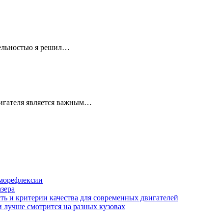
тельностью я решил…
вигателя является важным…
аморефлексии
азера
сть и критерии качества для современных двигателей
и лучше смотрится на разных кузовах