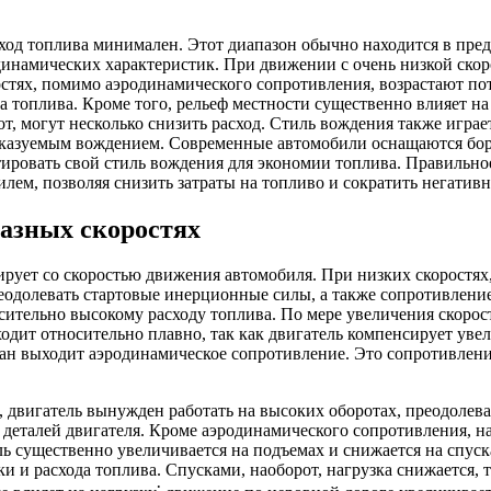
ход топлива минимален. Этот диапазон обычно находится в пред
одинамических характеристик. При движении с очень низкой ско
стях, помимо аэродинамического сопротивления, возрастают пот
 топлива. Кроме того, рельеф местности существенно влияет на
от, могут несколько снизить расход. Стиль вождения также игра
дсказуемым вождением. Современные автомобили оснащаются бор
ировать свой стиль вождения для экономии топлива. Правильное
м, позволяя снизить затраты на топливо и сократить негативн
разных скоростях
рует со скоростью движения автомобиля. При низких скоростях,
реодолевать стартовые инерционные силы, а также сопротивлен
сительно высокому расходу топлива. По мере увеличения скорост
ходит относительно плавно, так как двигатель компенсирует ув
ан выходит аэродинамическое сопротивление. Это сопротивление
, двигатель вынужден работать на высоких оборотах, преодолев
еталей двигателя. Кроме аэродинамического сопротивления, на
ль существенно увеличивается на подъемах и снижается на спус
и и расхода топлива. Спусками, наоборот, нагрузка снижается, 