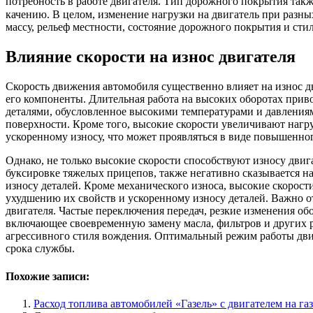
потребность в работе двигателя. Тип дорожного покрытия такж
качению. В целом, изменение нагрузки на двигатель при разны
массу, рельеф местности, состояние дорожного покрытия и сти
Влияние скорости на износ двигателя
Скорость движения автомобиля существенно влияет на износ д
его компоненты. Длительная работа на высоких оборотах при
деталями, обусловленное высокими температурами и давлениям
поверхности. Кроме того, высокие скорости увеличивают наг
ускоренному износу, что может проявляться в виде повышенно
Однако, не только высокие скорости способствуют износу двиг
буксировке тяжелых прицепов, также негативно сказывается на
износу деталей. Кроме механического износа, высокие скорос
ухудшению их свойств и ускоренному износу деталей. Важно о
двигателя. Частые переключения передач, резкие изменения об
включающее своевременную замену масла, фильтров и других р
агрессивного стиля вождения. Оптимальный режим работы дви
срока службы.
Похожие записи:
Расход топлива автомобилей «Газель» с двигателем на газ