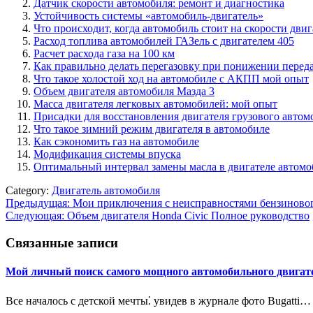
Датчик скорости автомобиля: ремонт и диагностика
Устойчивость системы «автомобиль-двигатель»
Что происходит, когда автомобиль стоит на скорости двиг
Расход топлива автомобилей ГАЗель с двигателем 405
Расчет расхода газа на 100 км
Как правильно делать перегазовку при понижении переда
Что такое холостой ход на автомобиле с АКПП мой опыт
Объем двигателя автомобиля Мазда 3
Масса двигателя легковых автомобилей: мой опыт
Присадки для восстановления двигателя грузового автом
Что такое зимний режим двигателя в автомобиле
Как сэкономить газ на автомобиле
Модификация системы впуска
Оптимальный интервал замены масла в двигателе автомо
Category:
Двигатель автомобиля
Навигация
Предыдущая:
Мои приключения с неисправностями бензиновог
Следующая:
Объем двигателя Honda Civic Полное руководство
по
записям
Связанные записи
Мой личный поиск самого мощного автомобильного двигат
Все началось с детской мечты⁚ увидев в журнале фото Bugatti…