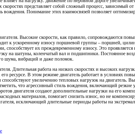
е влияет на нагрузку⁚ движение по неровной дороге увеличивает
х скоростях представляет собой сложный процесс, зависимый от
ль вождения. Понимание этих взаимосвязей позволяет оптимизир
вигателя. Высокие скорости, как правило, сопровождаются пов
водит к ускоренному износу поршневой группы – поршней, цил
и, способствует их преждевременному износу. Это проявляется 
рузку на шатуны, коленчатый вал и подшипники. Постоянное воз
го шума, вибраций и даже поломок.
ателя. Длительная работа на низких скоростях и высоких нагруз
 его ресурсе. В этом режиме двигатель работает в условиях по
ти способствуют увеличению тепловых нагрузок на двигатель. В
тметить, что агрессивный стиль вождения, включающий резкие у
оротов двигателя создают дополнительные нагрузки на его комп
асходных материалов, помогает снизить износ, но не компенсир
гателя, исключающий длительные периоды работы на экстремал
е