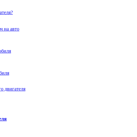
ателя?
ч на авто
обиля
биля
о двигателя
еля