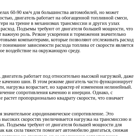
елах 60-90 км/ч для большинства автомобилей, но может
ростью, двигатель работает на обогащенной топливной смеси,
ери на трение в механизмах трансмиссии и других узлах
 расход. Подъемы требуют от двигателя большей мощности, что
ет важную роль. Резкие ускорения и торможения значительно
товыми компьютерами, которые позволяют отслеживать расход
 понимание зависимости расхода топлива от скорости является
ое воздействие на окружающую среду.
 двигатель работает под относительно высокой нагрузкой, даже
ие качению шин. В этом режиме двигатель часто функционирует
и, нагрузка возрастает, но характер её изменения нелинейный.
еличение сопротивления качению и инерции. Однако, с
 растет пропорционально квадрату скорости, что означает
ая значительное аэродинамическое сопротивление. Это
 высоких скоростях увеличивается нагрузка на трансмиссию и
ках. Подъемы требуют от двигателя большей мощности для
так как сила тяжести помогает автомобилю двигаться, снижая