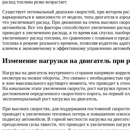
расход топлива резко возрастает.
Существует оптимальный диапазон скоростей, при котором рас
варьироваться в зависимости от модели, типа двигателя и аэр
что увеличивает расход. При движении на очень высоких скоро
автомобиля. Все эти факторы способствуют увеличению расхода
приводит к увеличению расхода, в то время как спуски, наобор
увеличивают расход топлива, по сравнению с плавным и пре
топлива в режиме реального времени, позволяя водителю адапт
ключом к экономичному и эффективному управлению автомобиле
Изменение нагрузки на двигатель при 
Нагрузка на двигатель внутреннего сгорания напрямую коррели
несмотря на низкие обороты. Это связано с необходимостью п
в зоне максимального крутящего момента, что приводит к отно
На начальном этапе увеличения скорости, рост нагрузки проис
достижением определенного скоростного порога, на первый пл
экспоненциальный рост нагрузки на двигатель.
При высоких скоростях, для поддержания постоянной скорости
приводит к увеличению тепловых потерь и повышению износа д
подвеску автомобиля. В горной местности нагрузка на двигате
преодоления силы тяжести, что приводит к увеличению нагрузк