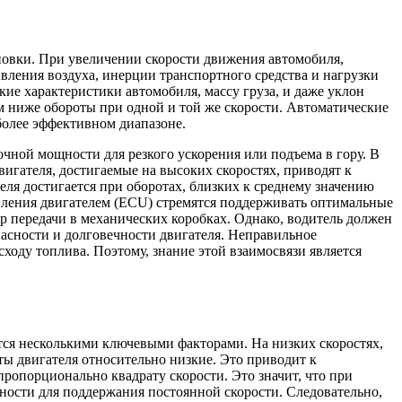
новки. При увеличении скорости движения автомобиля,
вления воздуха, инерции транспортного средства и нагрузки
кие характеристики автомобиля, массу груза, и даже уклон
ем ниже обороты при одной и той же скорости. Автоматические
более эффективном диапазоне.
очной мощности для резкого ускорения или подъема в гору. В
вигателя, достигаемые на высоких скоростях, приводят к
я достигается при оборотах, близких к среднему значению
вления двигателем (ECU) стремятся поддерживать оптимальные
р передачи в механических коробках. Однако, водитель должен
пасности и долговечности двигателя. Неправильное
оду топлива. Поэтому, знание этой взаимосвязи является
тся несколькими ключевыми факторами. На низких скоростях,
ты двигателя относительно низкие. Это приводит к
ропорционально квадрату скорости. Это значит, что при
щности для поддержания постоянной скорости. Следовательно,