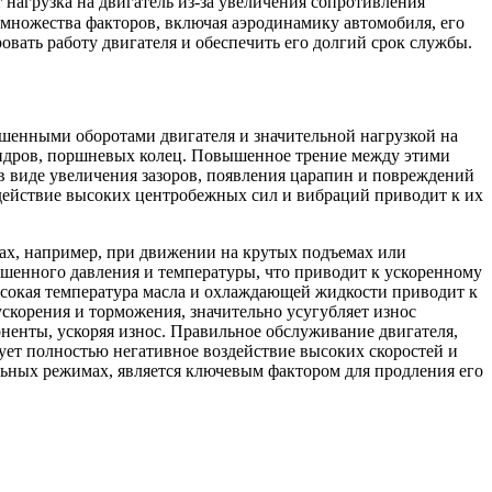
 нагрузка на двигатель из-за увеличения сопротивления
 множества факторов, включая аэродинамику автомобиля, его
овать работу двигателя и обеспечить его долгий срок службы.
ышенными оборотами двигателя и значительной нагрузкой на
индров, поршневых колец. Повышенное трение между этими
в виде увеличения зазоров, появления царапин и повреждений
действие высоких центробежных сил и вибраций приводит к их
ках, например, при движении на крутых подъемах или
вышенного давления и температуры, что приводит к ускоренному
ысокая температура масла и охлаждающей жидкости приводит к
скорения и торможения, значительно усугубляет износ
оненты, ускоряя износ. Правильное обслуживание двигателя,
ует полностью негативное воздействие высоких скоростей и
ьных режимах, является ключевым фактором для продления его