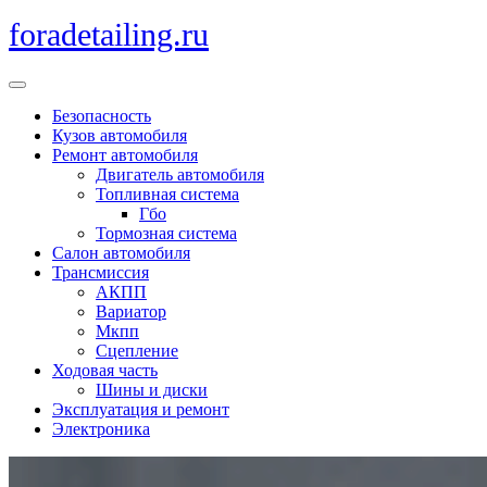
Перейти
foradetailing.ru
к
содержимому
Кнопка
Открыть
Безопасность
Кузов автомобиля
Ремонт автомобиля
Двигатель автомобиля
Топливная система
Гбо
Тормозная система
Салон автомобиля
Трансмиссия
АКПП
Вариатор
Мкпп
Сцепление
Ходовая часть
Шины и диски
Эксплуатация и ремонт
Электроника
Кнопка
Закрыть